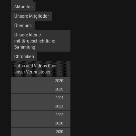
Aktuelles
Unsere Mitglieder
Über uns
Unsere kleine
militärgeschichtliche
Sammlung
Chroniken
Fotos und Videos über
unser Vereinsleben
2026
2025
2024
2023
2022
2020
2019